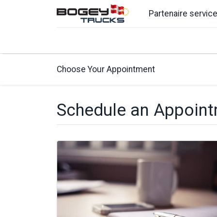
Partenaire servic
Accueil
MAN
Véhicules
Services
Conta
Choose Your Appointment
Schedule an Appoin