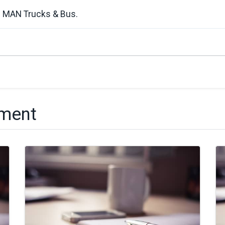
e MAN Trucks & Bus.
ct
tment