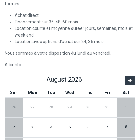
formes :
Achat direct
Financement sur 36, 48, 60 mois
Location courte et moyenne durée : jours, semaines, mois et
week end
Location avec options d’achat sur 24, 36 mois
Nous sommes à votre disposition du lundi au vendredi.
A bientôt.
August 2026
Sun
Mon
Tue
Wed
Thu
Fri
Sat
26
27
28
29
30
31
1
8
2
3
4
5
6
7